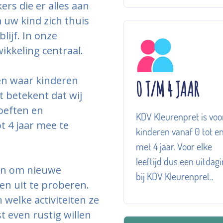
rs die er alles aan
 uw kind zich thuis
lijf. In onze
ikkeling centraal.
en waar kinderen
0 T/M 4 JAAR
t betekent dat wij
oeften en
KDV Kleurenpret is voo
t 4 jaar mee te
kinderen vanaf 0 tot e
met 4 jaar. Voor elke
leeftijd dus een uitdag
ren om nieuwe
bij KDV Kleurenpret..
en uit te proberen.
welke activiteiten ze
st even rustig willen