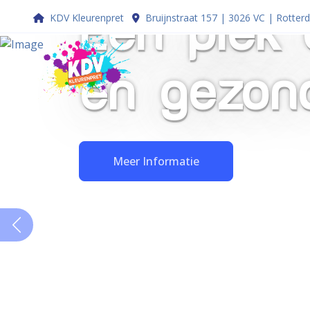
Voor
KDV Kleurenpret
Bruijnstraat 157 | 3026 VC | Rotte
nieuwsgie
mensjes
Meer Informatie
Vorige