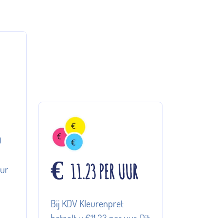
0
11.23 PER UUR
€
uur
0
Bij KDV Kleurenpret
betaalt u €11,23 per uur. Dit