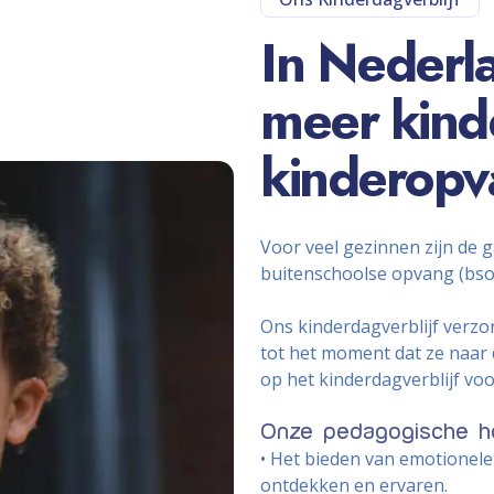
In Nederl
meer kind
kinderopv
Voor veel gezinnen zijn de g
buitenschoolse opvang (bso)
Ons kinderdagverblijf verzor
tot het moment dat ze naar
op het kinderdagverblijf voo
Onze pedagogische h
• Het bieden van emotionele 
ontdekken en ervaren.