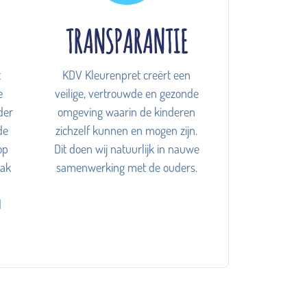
TRANSPARANTIE
t
KDV Kleurenpret creërt een
e
veilige, vertrouwde en gezonde
der
omgeving waarin de kinderen
de
zichzelf kunnen en mogen zijn.
op
Dit doen wij natuurlijk in nauwe
aak
samenwerking met de ouders.
d